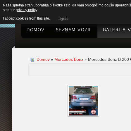
Naša spletna stran uporablja piškotke zato, da vam omogočimo boljšo uporabniško
see our
privacy policy
.
I accept cookies from this site.
Agree
DOMOV
SEZNAM VOZIL
GALERIJA V
Domov
»
Mercedes Benz
» Mercedes Benz B 200 