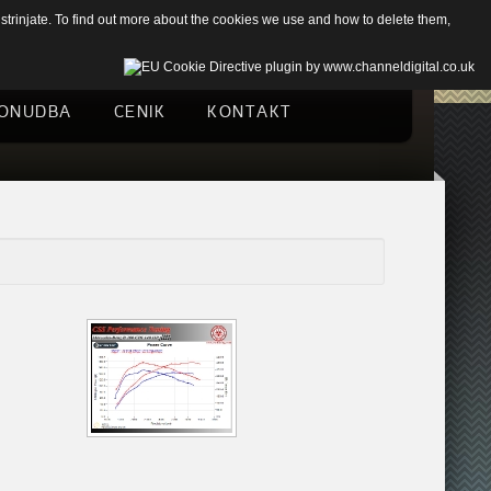
trinjate. To find out more about the cookies we use and how to delete them,
ONUDBA
CENIK
KONTAKT