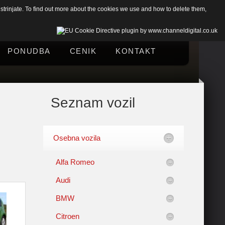
trinjate. To find out more about the cookies we use and how to delete them,
PONUDBA
CENIK
KONTAKT
Seznam vozil
Osebna vozila
Alfa Romeo
Audi
BMW
Citroen