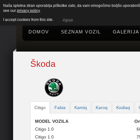
Naša spletna stran uporablja piškotke zato, da vam omogočimo boljšo uporabniško
see our
privacy policy
.
I accept cookies from this site.
Agree
DOMOV
SEZNAM VOZIL
GALERIJA
Škoda
Citigo
Fabia
Kamiq
Karoq
Kodiaq
MODEL VOZILA
Or
Citigo 1.0
6
Citigo 1.0
7