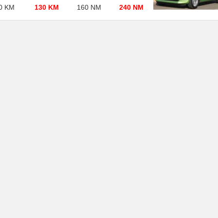
0 KM
130 KM
160 NM
240 NM