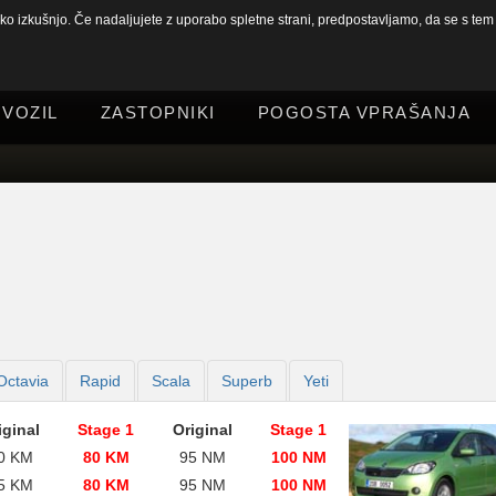
 izkušnjo. Če nadaljujete z uporabo spletne strani, predpostavljamo, da se s tem s
 VOZIL
ZASTOPNIKI
POGOSTA VPRAŠANJA
Octavia
Rapid
Scala
Superb
Yeti
iginal
Stage 1
Original
Stage 1
0 KM
80 KM
95 NM
100 NM
5 KM
80 KM
95 NM
100 NM